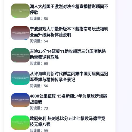
湖人大战国王激烈对决全程直播精彩瞬间不
停歇
阅读量：58
宁波游戏大厅最新版本下载指南与玩法福利
全面升级解析体验说明
阅读量：54
吉迪25分14篮板11助攻超远三分压哨绝杀
助雷霆逆转取胜
阅读量：60
从许海峰到新时代群星闪耀中国历届奥运冠
军荣耀与精神传承全景记
阅读量：56
4000公里征程 15名新疆少年为足球梦想挑
战自我
阅读量：73
欧冠失利 热刺总比分五比七惜败马德里竞
技无缘八强
阅读量：99