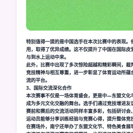
特别值得一提的是中国选手在本次比赛中的表现。
用，取得了优异成绩。这不仅提升了中国在国际皮
与到水上运动中来。
此外，比赛中出现了多次惊险超越和精彩瞬间，裁
竞技精神与相互尊重，进一步彰显了体育运动所蕴
流的平台。
3、国际交流深化合作
本次赛事不仅是一场体育盛会，更是中—东盟文化
成为多元文化交融的舞台。选手们通过竞技增进友
赛前和赛后的交流活动同样丰富多彩，包括研讨会
运动员能够分享训练经验与竞赛心得，提升整体竞
在赛场外，南宁还举办了东盟文化节、特色美食展