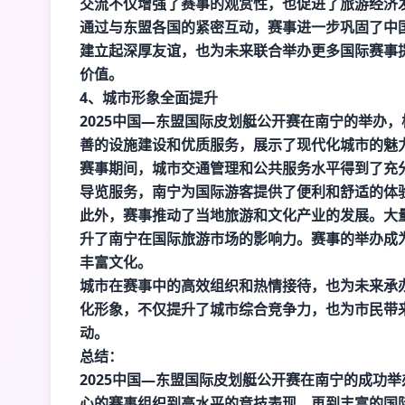
交流不仅增强了赛事的观赏性，也促进了旅游经济
通过与东盟各国的紧密互动，赛事进一步巩固了中
建立起深厚友谊，也为未来联合举办更多国际赛事
价值。
4、城市形象全面提升
2025中国—东盟国际皮划艇公开赛在南宁的举办
善的设施建设和优质服务，展示了现代化城市的魅
赛事期间，城市交通管理和公共服务水平得到了充
导览服务，南宁为国际游客提供了便利和舒适的体
此外，赛事推动了当地旅游和文化产业的发展。大
升了南宁在国际旅游市场的影响力。赛事的举办成
丰富文化。
城市在赛事中的高效组织和热情接待，也为未来承
化形象，不仅提升了城市综合竞争力，也为市民带
动。
总结：
2025中国—东盟国际皮划艇公开赛在南宁的成功
心的赛事组织到高水平的竞技表现，再到丰富的国