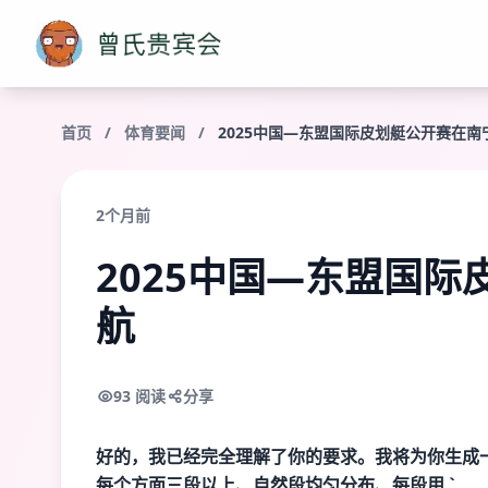
首页
/
体育要闻
/
2025中国—东盟国际皮划艇公开赛在南
2个月前
2025中国—东盟国
航
93 阅读
分享
好的，我已经完全理解了你的要求。我将为你生成一
每个方面三段以上、自然段均匀分布、每段用 `