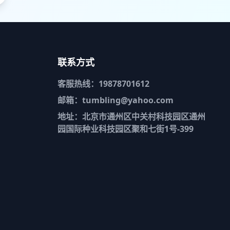
联系方式
客服热线：19878701612
邮箱：tumbling@yahoo.com
地址：北京市通州区中关村科技园区通州
园国际种业科技园区聚和七街1号-399