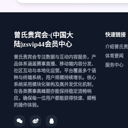
快速链接
曾氏贵宾会·(中国大
陆)zsvip44会员中心
介绍
曾氏贵
体育要闻
曾氏贵宾会专注数据与互动内容服务，产
品体系涵盖赛事直播、移动端内容分发、
服务中心
社区互动与本地化运营。平台覆盖多个语
种与终端系统，用户规模持续增长。核心
系统采用模块化架构及高并发优化机制，
在各类赛事高峰期亦能保持稳定流畅响
应，确保每一位用户都能获得快速、顺畅
的操作体验。