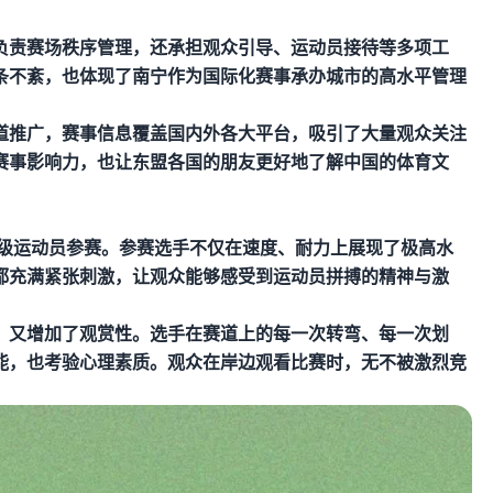
负责赛场秩序管理，还承担观众引导、运动员接待等多项工
条不紊，也体现了南宁作为国际化赛事承办城市的高水平管理
道推广，赛事信息覆盖国内外各大平台，吸引了大量观众关注
赛事影响力，也让东盟各国的朋友更好地了解中国的体育文
界级运动员参赛。参赛选手不仅在速度、耐力上展现了极高水
都充满紧张刺激，让观众能够感受到运动员拼搏的精神与激
，又增加了观赏性。选手在赛道上的每一次转弯、每一次划
能，也考验心理素质。观众在岸边观看比赛时，无不被激烈竞