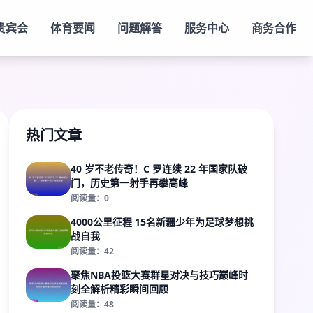
贵宾会
体育要闻
问题解答
服务中心
商务合作
热门文章
40 岁不老传奇！C 罗连续 22 年国家队破
门，历史第一射手再攀高峰
阅读量：0
4000公里征程 15名新疆少年为足球梦想挑
战自我
阅读量：42
聚焦NBA投篮大赛群星对决与技巧巅峰时
刻全解析精彩瞬间回顾
阅读量：48