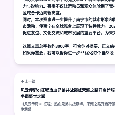
力与影响力。赛事不仅让运动员和观众体验到了竞
区域合作迈向新高度。
同时，本次赛事进一步提升了南宁市的城市形象和
市活动，使南宁在全球舞台上展现了独特魅力。20
促进友谊、文化交流和城市发展的重要平台，为未
---
这篇文章总字数约3000字，符合你对摘要、正文
如果你需要，我可以帮你进一步**优化每个自然段
上一篇
风云传奇ol征程热血兄弟共战巅峰荣耀之路开启跨服
争霸盛世之巅
《风云传奇OL征程：热血兄弟共战巅峰，荣耀之路开启跨
争霸盛...