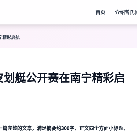
首页
介绍
曾氏
宁精彩启航
际皮划艇公开赛在南宁精彩启
篇完整的文章，满足摘要约300字、正文四个方面小标题、