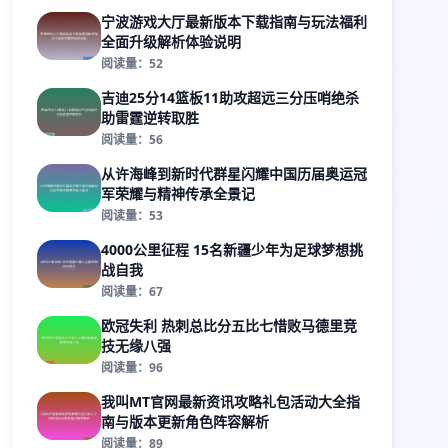
宁波游戏大厅最新版本下载指南与玩法福利
全面升级解析体验说明
阅读量：52
吉迪25分14篮板11助攻超远三分压哨绝杀
助雷霆逆转取胜
阅读量：56
从许海峰到新时代群星闪耀中国历届奥运冠
军荣耀与精神传承全景记
阅读量：53
4000公里征程 15名新疆少年为足球梦想挑
战自我
阅读量：67
欧冠失利 热刺总比分五比七惜败马德里竞
技无缘八强
阅读量：96
我叫MT官网最新资讯攻略礼包活动大全指
南与版本更新角色阵容解析
阅读量：89