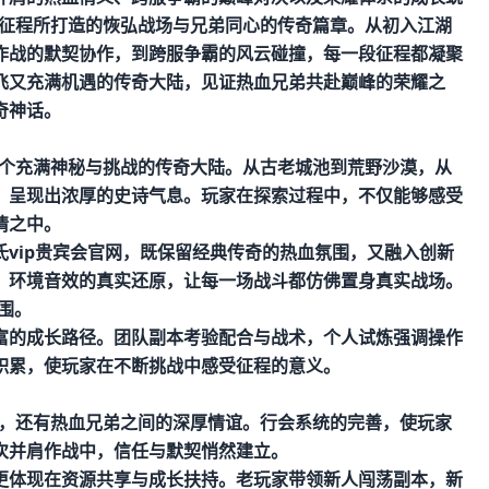
L征程所打造的恢弘战场与兄弟同心的传奇篇章。从初入江湖
作战的默契协作，到跨服争霸的风云碰撞，每一段征程都凝聚
飞又充满机遇的传奇大陆，见证热血兄弟共赴巅峰的荣耀之
奇神话。
一个充满神秘与挑战的传奇大陆。从古老城池到荒野沙漠，从
，呈现出浓厚的史诗气息。玩家在探索过程中，不仅能够感受
情之中。
氏vip贵宾会官网
，既保留经典传奇的热血氛围，又融入创新
、环境音效的真实还原，让每一场战斗都仿佛置身真实战场。
围。
富的成长路径。团队副本考验配合与战术，个人试炼强调操作
积累，使玩家在不断挑战中感受征程的意义。
斗，还有热血兄弟之间的深厚情谊。行会系统的完善，使玩家
次并肩作战中，信任与默契悄然建立。
更体现在资源共享与成长扶持。老玩家带领新人闯荡副本，新