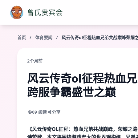
首页
/
体育要闻
/
风云传奇ol征程热血兄弟共战巅峰荣耀
2个月前
风云传奇ol征程热血
跨服争霸盛世之巅
69 阅读
分享
《风云传奇OL征程：热血兄弟共战巅峰，荣耀之
诗赞歌。本文将围绕游戏宏大的世界观构建、兄弟