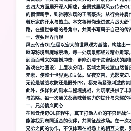
变四大方面展开深入阐述，全景式展现风云传奇O
的懵懂新手，到驰骋沙场的王者豪杰；从行会并肩
着玩家的汗水与热血。本文将带你走进这片战火纷
路，在盛世争霸的号角中，共同书写属于自己的传
一、恢弘世界再现
风云传奇OL征程以宏大的世界观为基础，构建出
幽深秘境到魔域禁地，每一处场景都经过精心雕琢
到画面带来的震撼冲击，更能沉浸于跌宕起伏的剧
游戏在地图设计上层次分明，区域之间过渡自然
曾
元素，使整个世界更加立体。昼夜交替、光影变幻
无论是城战攻防还是野外PK，都充满紧张刺激的氛
此外，多样化的副本与秘境挑战，为玩家提供了丰
与策略。每一次通关都意味着实力的提升与荣耀的
二、兄弟情义同心
在风云传奇OL征程中，真正打动人心的不只是战
能够找到志同道合的伙伴，共同征战沙场。在一次
兄弟之间的协作，不仅体现在战场上的相互支援，