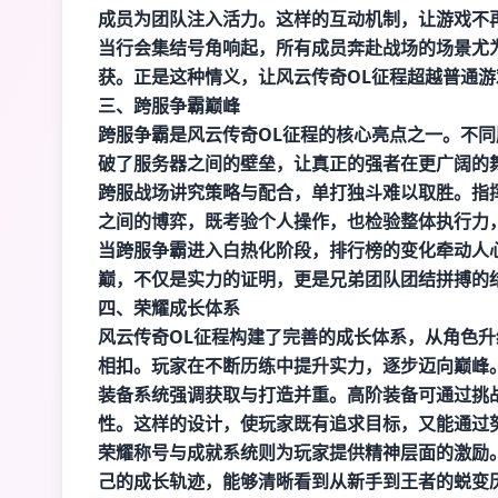
成员为团队注入活力。这样的互动机制，让游戏不
当行会集结号角响起，所有成员奔赴战场的场景尤
获。正是这种情义，让风云传奇OL征程超越普通
三、跨服争霸巅峰
跨服争霸是风云传奇OL征程的核心亮点之一。不
破了服务器之间的壁垒，让真正的强者在更广阔的
跨服战场讲究策略与配合，单打独斗难以取胜。指
之间的博弈，既考验个人操作，也检验整体执行力
当跨服争霸进入白热化阶段，排行榜的变化牵动人
巅，不仅是实力的证明，更是兄弟团队团结拼搏的
四、荣耀成长体系
风云传奇OL征程构建了完善的成长体系，从角色
相扣。玩家在不断历练中提升实力，逐步迈向巅峰
装备系统强调获取与打造并重。高阶装备可通过挑战
性。这样的设计，使玩家既有追求目标，又能通过
荣耀称号与成就系统则为玩家提供精神层面的激励
己的成长轨迹，能够清晰看到从新手到王者的蜕变