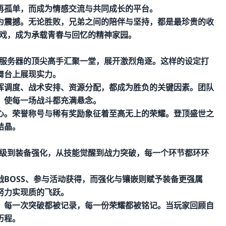
再孤单，而成为情感交流与共同成长的平台。
为震撼。无论胜败，兄弟之间的陪伴与坚持，都是最珍贵的收
游戏，成为承载青春与回忆的精神家园。
同服务器的顶尖高手汇聚一堂，展开激烈角逐。这样的设定打
舞台上展现实力。
挥调度、战术安排、资源分配，都成为胜负的关键因素。团队
，使每一场战斗都充满悬念。
心。荣誉称号与稀有奖励象征着至高无上的荣耀。登顶盛世之
结晶。
升级到装备强化，从技能觉醒到战力突破，每一个环节都环环
。
BOSS、参与活动获得，而强化与镶嵌则赋予装备更强属
努力实现质的飞跃。
。每一次突破都被记录，每一份荣耀都被铭记。当玩家回顾自
历程。