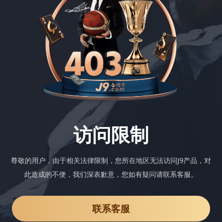
访问限制
尊敬的用户，由于相关法律限制，您所在地区无法访问J9产品，对
此造成的不便，我们深表歉意，您如有疑问请联系客服。
联系客服