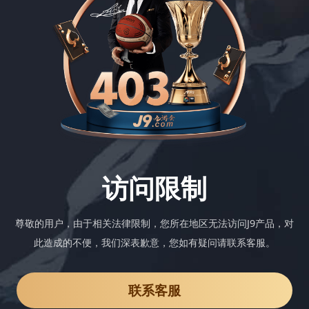
访问限制
尊敬的用户，由于相关法律限制，您所在地区无法访问J9产品，对
此造成的不便，我们深表歉意，您如有疑问请联系客服。
联系客服