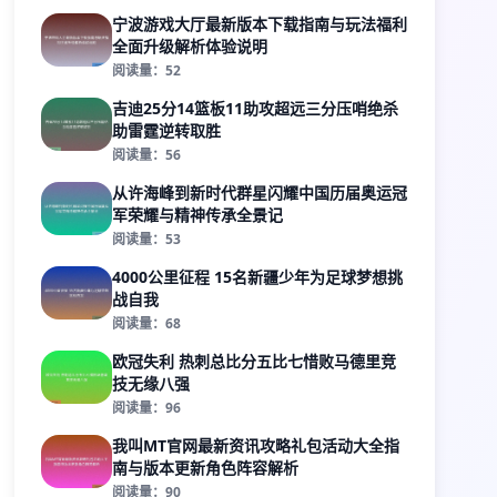
宁波游戏大厅最新版本下载指南与玩法福利
全面升级解析体验说明
阅读量：52
吉迪25分14篮板11助攻超远三分压哨绝杀
助雷霆逆转取胜
阅读量：56
从许海峰到新时代群星闪耀中国历届奥运冠
军荣耀与精神传承全景记
阅读量：53
4000公里征程 15名新疆少年为足球梦想挑
战自我
阅读量：68
欧冠失利 热刺总比分五比七惜败马德里竞
技无缘八强
阅读量：96
我叫MT官网最新资讯攻略礼包活动大全指
南与版本更新角色阵容解析
阅读量：90