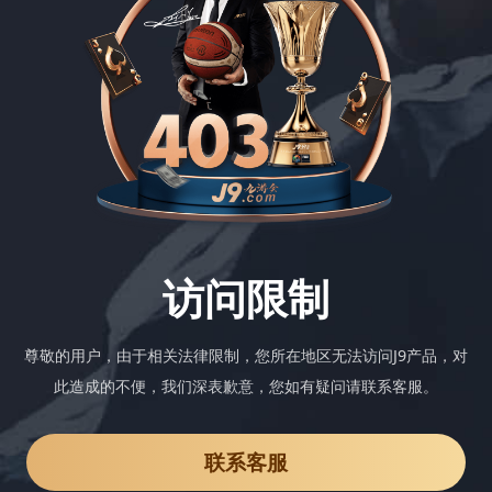
访问限制
尊敬的用户，由于相关法律限制，您所在地区无法访问J9产品，对
此造成的不便，我们深表歉意，您如有疑问请联系客服。
联系客服