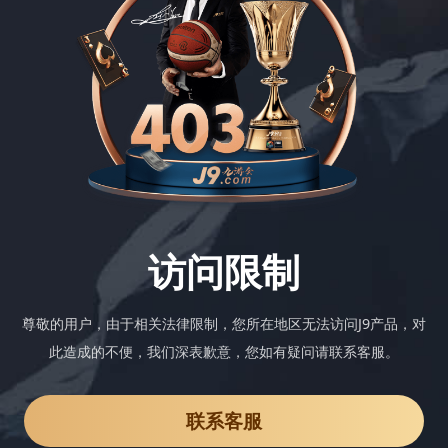
访问限制
尊敬的用户，由于相关法律限制，您所在地区无法访问J9产品，对
此造成的不便，我们深表歉意，您如有疑问请联系客服。
联系客服