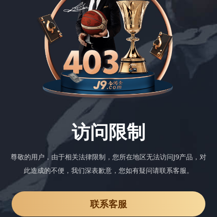
访问限制
尊敬的用户，由于相关法律限制，您所在地区无法访问J9产品，对
此造成的不便，我们深表歉意，您如有疑问请联系客服。
联系客服